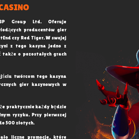
 CASINO
BP Group Ltd. Oferuje
wiodących producentów gier
etEnd czy Red Tiger. W swojej
yni z tego kasyna jedno z
ć także o pozostałych grach
ejściu twórcom tego kasyna
ycznych gier kasynowych w
 że praktycznie każdy będzie
lnym ryzyku. Przy pierwszej
do 500 złotych.
ało liczne promocje, które