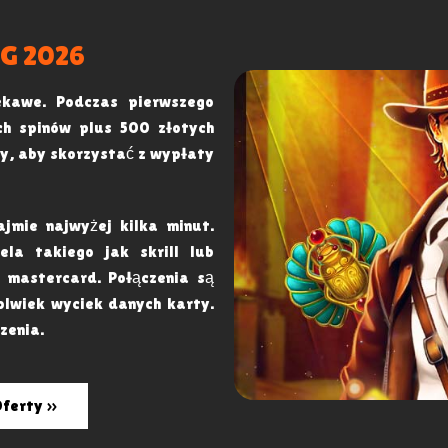
G 2026
ekawe. Podczas pierwszego
h spinów plus 500 złotych
zy, aby skorzystać z wypłaty
ajmie najwyżej kilka minut.
la takiego jak skrill lub
b mastercard. Połączenia są
olwiek wyciek danych karty.
zenia.
Oferty »