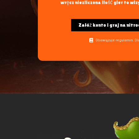
wręcz niezliczona ilość gier to w
Załóż konto i graj na nitr
Obowiązuje regulamin. Dla