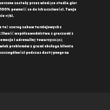
worzone zostały przez wiodące studia gier
100% pewność co do ich uczciwości. Twoje
ie ręki.
e też szereg zabaw turniejowych z
żliwość współzawodnictwa z graczami z
 emocje i adrenalinę towarzyszącą
lwiek problemów z grami obsługa klienta
 szczególności podczas dostępnego na