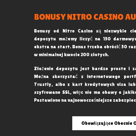
BONUSY NITRO CASINO AU
Bonusy od Nitro Casino są niezwykle ci
depozytu możemy liczyć na 150 darmowyc
ekstra na start. Bonus trzeba obrócić 50 ra
w minimalnej kwocie 200 złotych.
Złożenie depozytu jest bardzo proste i z
Można skorzystać z internetowego portfe
Trustly, albo z kart kredytowych visa lu
szyfrowane SSL, więc nie ma obawy o jakik
Postawiono na najnowocześniejsze zabezpiec
Obowiązujące Obecnie 