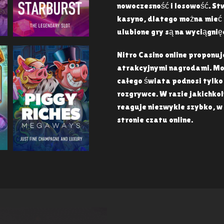
nowoczesność i losowość. St
kasyno, dlatego można mieć 
ulubione gry są na wyciągnięc
Nitro Casino online proponuj
atrakcyjnymi nagrodami. Mo
całego świata podnosi tylko
rozgrywce. W razie jakichko
reaguje niezwykle szybko, w
stronie czatu online.