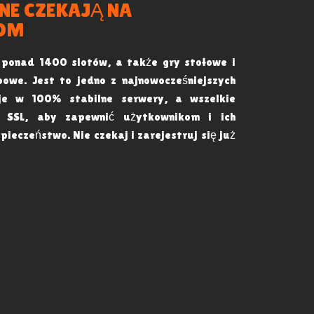
NE CZEKAJĄ NA
COM
e ponad 1400 slotów, a także gry stołowe i
owe. Jest to jedno z najnowocześniejszych
uje w 100% stabilne serwery, a wszelkie
e SSL, aby zapewnić użytkownikom i ich
eczeństwo. Nie czekaj i zarejestruj się już