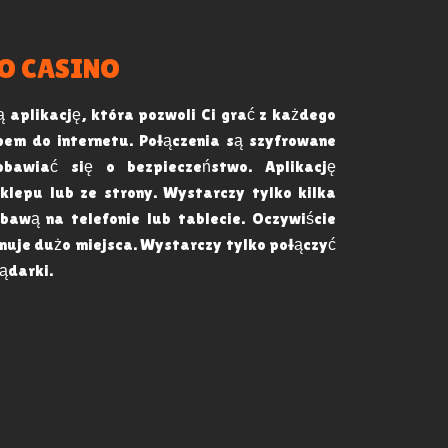
O CASINO
 aplikację, która pozwoli Ci grać z każdego
pem do internetu. Połączenia są szyfrowane
bawiać się o bezpieczeństwo. Aplikację
sklepu lub ze strony. Wystarczy tylko kilka
abawą na telefonie lub tablecie. Oczywiście
muje dużo miejsca. Wystarczy tylko połączyć
ądarki.